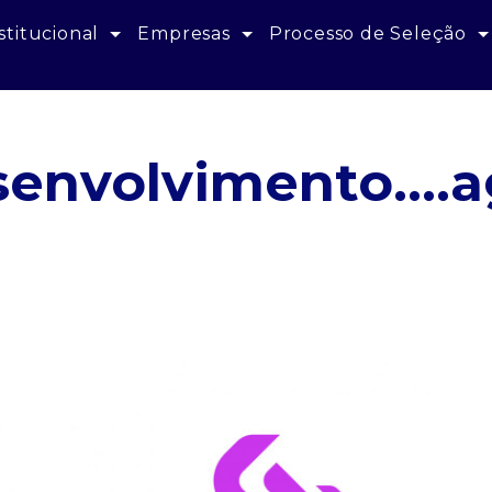
stitucional
Empresas
Processo de Seleção
envolvimento....a